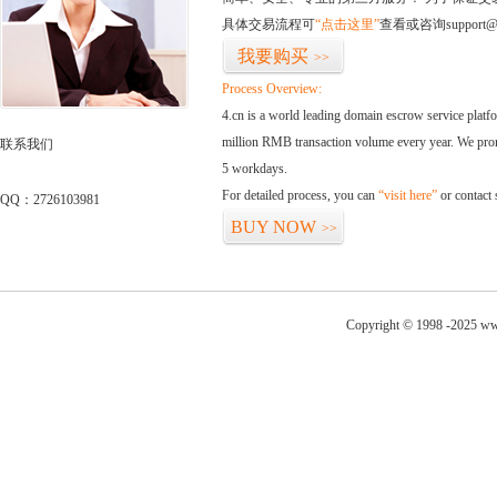
具体交易流程可
“点击这里”
查看或咨询support@
我要购买
>>
Process Overview:
4.cn is a world leading domain escrow service plat
million RMB transaction volume every year. We promi
联系我们
5 workdays.
For detailed process, you can
“visit here”
or contact
QQ：2726103981
BUY NOW
>>
Copyright © 1998 -2025 ww