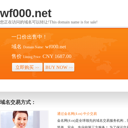
wf000.net
您正在访问的域名可以转让!This domain name is for sale!
一口价出售中！
域名
wf000.net
Domain Name:
售价
CNY 1687.00
Listing Price:
立即购买
BUY NOW
>>
>>
域名交易方式：
通过金名网(4.cn) 中介交易
金名网(4.cn)是全球领先的域名交易服务机
简单、安全、专业的第三方服务！ 为了保证交